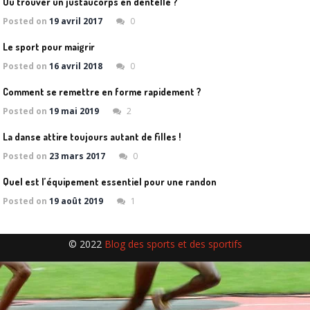
Où trouver un justaucorps en dentelle ?
Posted on
19 avril 2017
0
Le sport pour maigrir
Posted on
16 avril 2018
0
Comment se remettre en forme rapidement ?
Posted on
19 mai 2019
2
La danse attire toujours autant de filles !
Posted on
23 mars 2017
0
Q
uel est l’équipement essentiel pour une randonnée glaciaire ?
Posted on
19 août 2019
1
© 2022
Blog des sports et des sportifs