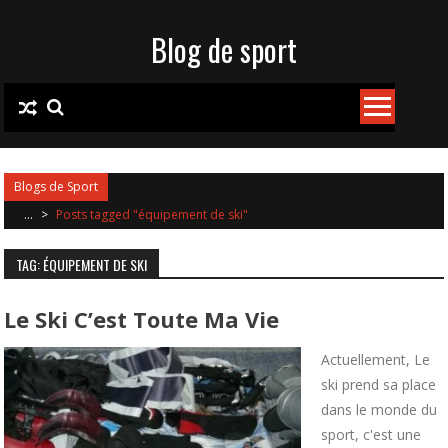
Skip to content
Blog de sport
Blogs de Sport
...
>
Posts tagged "équipement de ski"
TAG: ÉQUIPEMENT DE SKI
Le Ski C’est Toute Ma Vie
Actuellement, Le
ski prend sa place
dans le monde du
sport, c'est une