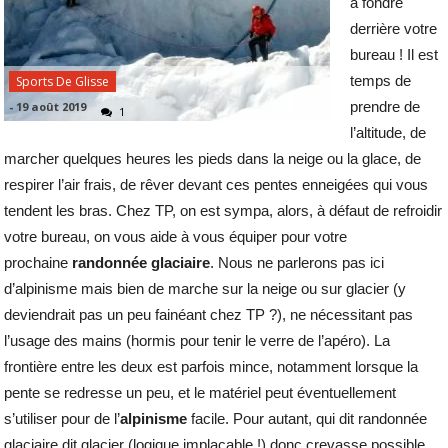
à fondre
derrière votre
bureau ! Il est
temps de
Sports De Glisse
prendre de
-
19 août 2019
1
l’altitude, de
marcher quelques heures les pieds dans la neige ou la glace, de
respirer l’air frais, de rêver devant ces pentes enneigées qui vous
tendent les bras. Chez TP, on est sympa, alors, à défaut de refroidir
votre bureau, on vous aide à vous équiper pour votre
prochaine
randonnée glaciaire
. Nous ne parlerons pas ici
d’alpinisme mais bien de marche sur la neige ou sur glacier (y
deviendrait pas un peu fainéant chez TP ?), ne nécessitant pas
l’usage des mains (hormis pour tenir le verre de l’apéro). La
frontière entre les deux est parfois mince, notamment lorsque la
pente se redresse un peu, et le matériel peut éventuellement
s’utiliser pour de l’
alpinisme
facile. Pour autant, qui dit randonnée
glaciaire dit glacier (logique implacable !) donc crevasse possible.