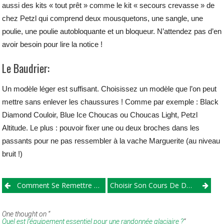
aussi des kits « tout prêt » comme le kit « secours crevasse » de
chez Petzl qui comprend deux mousquetons, une sangle, une
poulie, une poulie autobloquante et un bloqueur. N’attendez pas d’en
avoir besoin pour lire la notice !
Le Baudrier:
Un modèle léger est suffisant. Choisissez un modèle que l’on peut
mettre sans enlever les chaussures ! Comme par exemple : Black
Diamond Couloir, Blue Ice Choucas ou Choucas Light, Petzl
Altitude. Le plus : pouvoir fixer une ou deux broches dans les
passants pour ne pas ressembler à la vache Marguerite (au niveau
bruit !)
Post navigation
Comment Se Remettre En Forme Rapidement ?
Choisir Son Cours De Danse : Les Options À Retenir
One thought on “
Quel est l’équipement essentiel pour une randonnée glaciaire ?
”